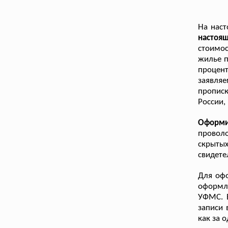
На нас
настоя
стоимо
жилье п
процен
заявляе
пропис
России,
Оформи
провол
скрытых
свидете
Для офо
оформле
УФМС. 
записи 
как за 