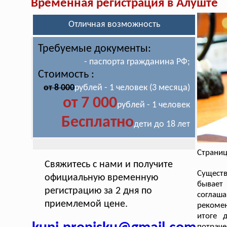
Временная регистрация в Алуште
Отличная возможность
Требуемые документы:
- паспорта гражданина РФ;
Стоимость :
от 8 000
рублей - 1 человек (3 месяца)
от 7 000
рублей - 1 человек
Бесплатно
дети до 18 лет
Страниц
Свяжитесь с нами и получите
Существ
официальную временную
бывает
регистрацию за 2 дня по
соглаш
приемлемой цене.
рекомен
итоге 
потраче