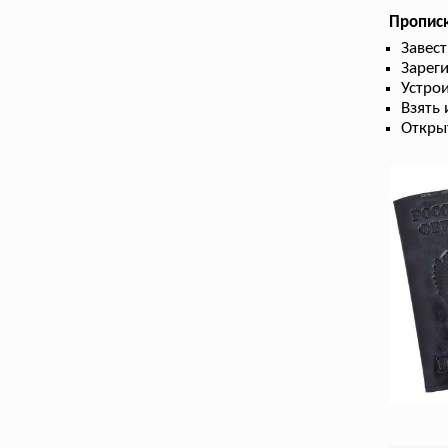
Пропис
Завес
Зарег
Устрои
Взять
Откры