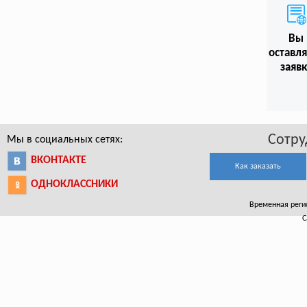
Вы
оставл
заяв
Сотру
Мы в социальных сетях:
ВКОНТАКТЕ
Как заказать
ОДНОКЛАССНИКИ
Временная регис
С