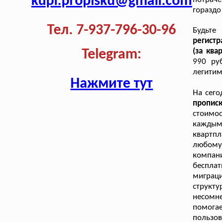
kupi.propisku@gmail.com
гораздо
Тел. 7-937-796-30-96
Будьте
регистр
(за ква
Telegram:
990 ру
легитим
Нажмите тут
На сего
пропис
стоимос
кажды
квартпл
любому
компан
беспла
миграц
структ
несомн
помога
пользов